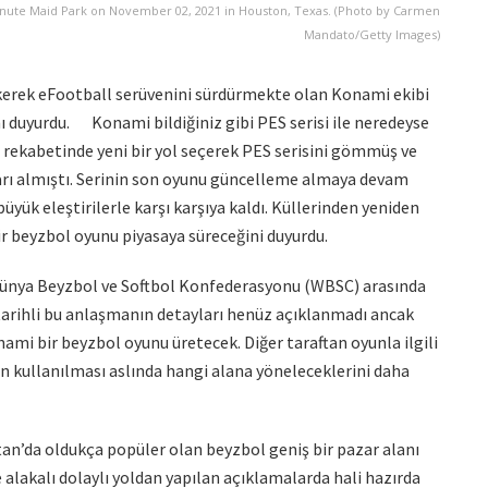
 Minute Maid Park on November 02, 2021 in Houston, Texas. (Photo by Carmen
Mandato/Getty Images)
ekerek eFootball serüvenini sürdürmekte olan Konami ekibi
nı duyurdu. Konami bildiğiniz gibi PES serisi ile neredeyse
İFA rekabetinde yeni bir yol seçerek PES serisini gömmüş ve
rı almıştı. Serinin son oyunu güncelleme almaya devam
üyük eleştirilerle karşı karşıya kaldı. Küllerinden yeniden
r beyzbol oyunu piyasaya süreceğini duyurdu.
Dünya Beyzbol ve Softbol Konfederasyonu (WBSC) arasında
z tarihli bu anlaşmanın detayları henüz açıklanmadı ancak
mi bir beyzbol oyunu üretecek. Diğer taraftan oyunla ilgili
nin kullanılması aslında hangi alana yöneleceklerini daha
an’da oldukça popüler olan beyzbol geniş bir pazar alanı
e alakalı dolaylı yoldan yapılan açıklamalarda hali hazırda