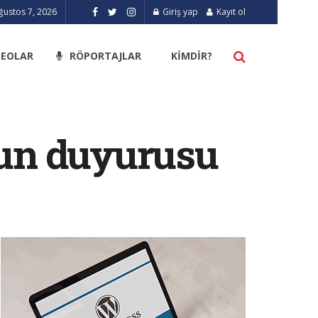
ğustos 7, 2026
Giriş yap
Kayıt ol
DEOLAR
RÖPORTAJLAR
KIMDIR?
yun duyurusu