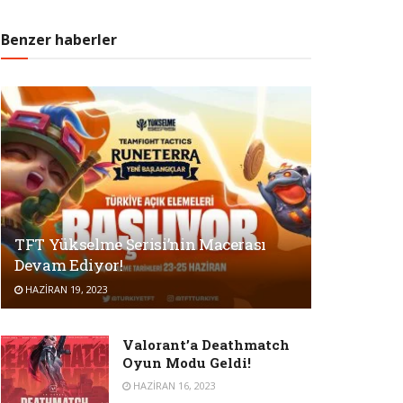
Benzer haberler
TFT Yükselme Serisi’nin Macerası
Devam Ediyor!
HAZIRAN 19, 2023
Valorant’a Deathmatch
Oyun Modu Geldi!
HAZIRAN 16, 2023