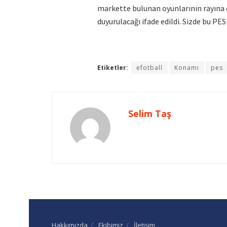
markette bulunan oyunlarının rayına 
duyurulacağı ifade edildi. Sizde bu P
Etiketler:
efotball
Konami
pes
Selim Taş
Hakkımızda
Ekibimiz
İletişim