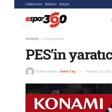
Hakkımızda
Ekibimiz
İletişim
Anasayfa
Uncategorized
PES’in yaratı
Haber editörü :
Selim Taş
Temmuz 23, 2022