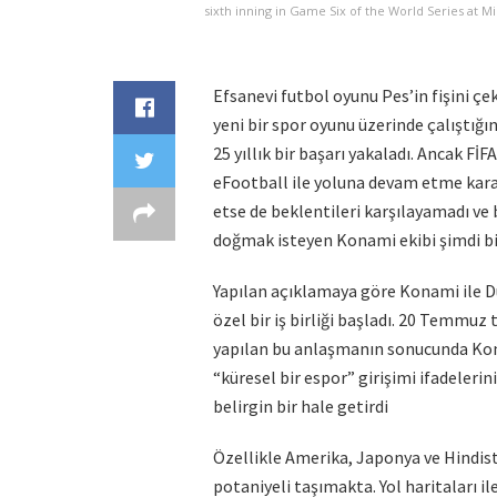
sixth inning in Game Six of the World Series at
Efsanevi futbol oyunu Pes’in fişini ç
yeni bir spor oyunu üzerinde çalıştığı
25 yıllık bir başarı yakaladı. Ancak F
eFootball ile yoluna devam etme kara
etse de beklentileri karşılayamadı ve b
doğmak isteyen Konami ekibi şimdi bi
Yapılan açıklamaya göre Konami ile 
özel bir iş birliği başladı. 20 Temmu
yapılan bu anlaşmanın sonucunda Kona
“küresel bir espor” girişimi ifadeleri
belirgin bir hale getirdi
Özellikle Amerika, Japonya ve Hindist
potaniyeli taşımakta. Yol haritaları il