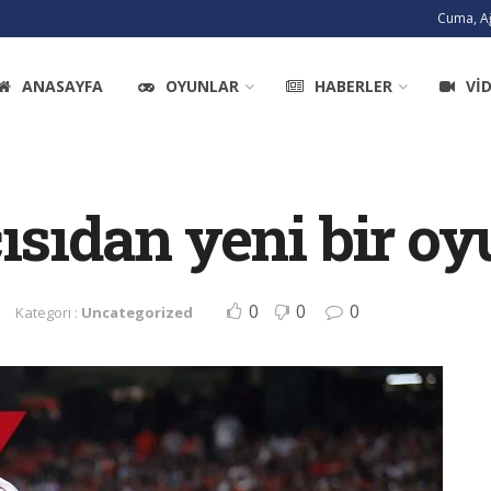
Cuma, A
ANASAYFA
OYUNLAR
HABERLER
VI
cısıdan yeni bir o
0
0
0
Kategori :
Uncategorized