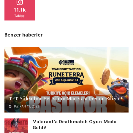
11.1k
Takipçi
Benzer haberler
TFT Yükselme Serisi’nin Macerası Devam Ediyor!
HAZIRAN 19, 2023
Valorant’a Deathmatch Oyun Modu
Geldi!