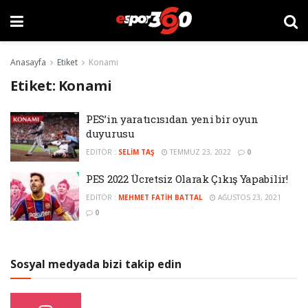
Anasayfa
Etiket
Konami
Etiket:
Konami
PES’in yaratıcısıdan yeni bir oyun
duyurusu
EDITÖR :
SELIM TAŞ
TEMMUZ 23, 2022
0
PES 2022 Ücretsiz Olarak Çıkış Yapabilir!
EDITÖR :
MEHMET FATIH BATTAL
AĞUSTOS 23, 2021
0
Sosyal medyada bizi takip edin