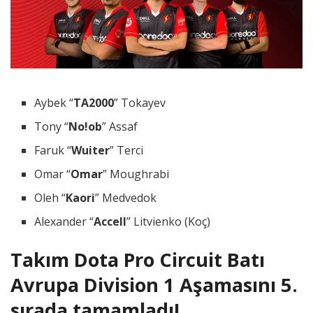
Aybek “
TA2000
” Tokayev
Tony “
No!ob
” Assaf
Faruk “
Wuiter
” Terci
Omar “
Omar
” Moughrabi
Oleh “
Kaori
” Medvedok
Alexander “
Accell
” Litvienko (Koç)
Takım Dota Pro Circuit Batı
Avrupa Division 1 Aşamasını 5.
sırada tamamladı!