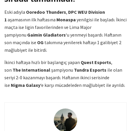
Eski adıyla
Ooredoo Thunders
,
DPC WEU Division
1
aşamasının ilk haftasına
Monaspa
yenilgisi ile başladı. İkinci
maçta ise ligin favorilerinden ve Lima Major
şampiyonu
Gaimin Gladiators
‘u yenmeyi başardı. Haftanın
son maçında ise
OG
takımına yenilerek haftayı 1 galibiyet 2
mağlubiyet ile bitirdi.
İkinci haftaya hızlı bir başlangıç yapan
Quest Esports
,
son
The International
şampiyonu
Tundra Esports
ile olan
seriyi 2-0 kazanmayı başardı. Haftanın ikinci serisinde
ise
Nigma Galaxy
‘e karşı mücadeleden mağlubiyet ile ayrıldı.