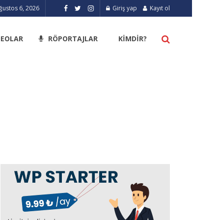
ustos 6, 2026
Giriş yap
Kayıt ol
DEOLAR
RÖPORTAJLAR
KIMDIR?