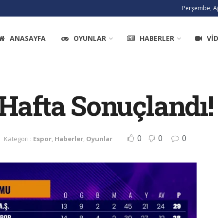
Perşembe, Ağ
ANASAYFA
OYUNLAR
HABERLER
VI
 Hafta Sonuçlandı!
0
0
0
Kategori :
Espor
,
Haberler
,
Oyunlar