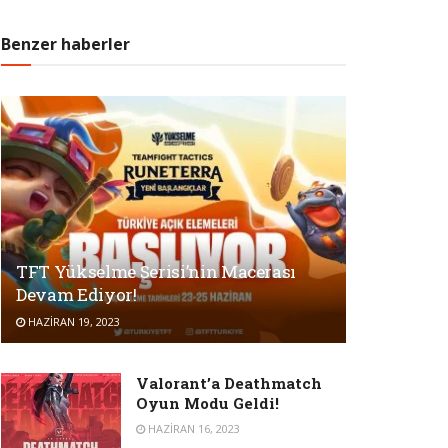
Benzer haberler
TFT Yükselme Serisi’nin Macerası
Devam Ediyor!
HAZIRAN 19, 2023
Valorant’a Deathmatch
Oyun Modu Geldi!
HAZIRAN 16, 2023