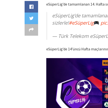
eSüperLig’de tamamlanan 14. Hafta s
eSüperLig’de tamamlana
sizlerle!
#eSüperLig
pic
— Türk Telekom eSüperL
eSüperLig’de 14’üncü Hafta maçlarının