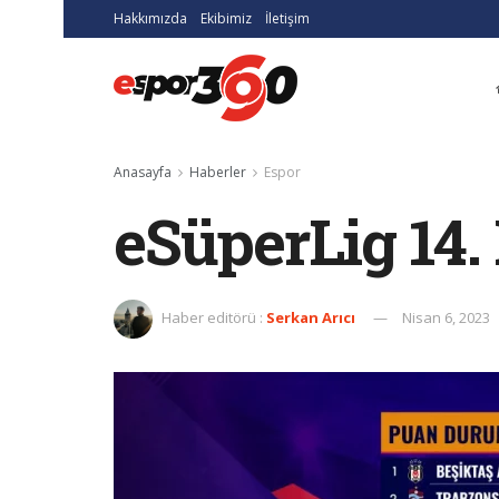
Hakkımızda
Ekibimiz
İletişim
Anasayfa
Haberler
Espor
eSüperLig 14.
Haber editörü :
Serkan Arıcı
Nisan 6, 2023