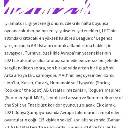
iyi amatör Ligi yeteneği önümüzdeki iki hafta boyunca
oynanacak. Avrupa’nın en iyi yükselen yetenekleri, LEC’nin
altındaki kıtadaki en yüksek kalibreli League of Legends
yarışmasında AB Ustaları olarak adlandırılma hakkı için
savaşıyor . Turnuva, özellikle Avrupa’nın yeteneklerinin
2021’de ulusal ve uluslararası sahnede benzersiz bir şekilde
sergilendikten sonra, son birkaç yılda artan bir ilgi gördü.
Arka arkaya LEC şampiyonu MAD’nin beş üyesinden dördü
Lion’lar, Kaiser, Carzzy, Humanoid ve Elyoya’da (Spring
Rookie of the Split) AB Ustaları mezunları, Rogue’s Inspired
(Summer Split MVP), Trymbi ve Larssen ve Summer Rookie of
the Split ve Fnatic üst koridor oyuncusu olacak. Ek olarak,
2021 Dünya Şampiyonasında Avrupa takımlarını temsil eden
oyuncuların çoğu (15 kişiden sekizi) son altı sezonda (Bahar
2019) EU Masters’ta yarışıyordu. Turnuva 30 Ağustos ile 19