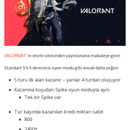
VALORANT’
ın resmi sitesinden yayınlanana makaleye göre:
Standart 5’e 5 derecesiz oyun modu gibi ancak daha yoğun:
5 turu ilk alan kazanır – yarılar 4 turdan oluşuyor
Kazanma koşulları Spike oyun moduyla aynı
Tek bir Spike var
Tur başında kazanılan kredi miktarı sabit
800
2400*