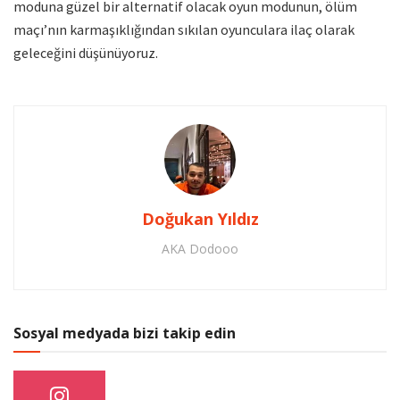
moduna güzel bir alternatif olacak oyun modunun, ölüm
maçı’nın karmaşıklığından sıkılan oyunculara ilaç olarak
geleceğini düşünüyoruz.
Doğukan Yıldız
AKA Dodooo
Sosyal medyada bizi takip edin