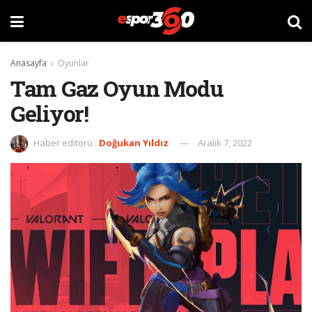
Anasayfa
Oyunlar
Tam Gaz Oyun Modu
Geliyor!
Haber editörü :
Doğukan Yıldız
Aralık 7, 2022