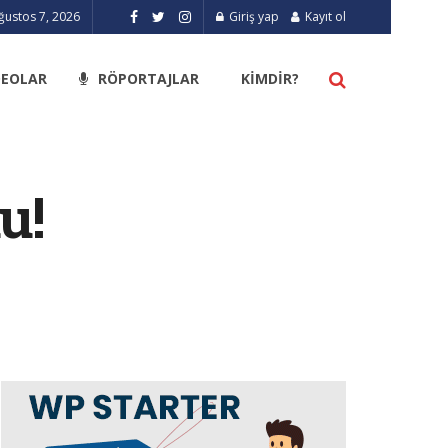
ğustos 7, 2026
Giriş yap
Kayıt ol
DEOLAR
RÖPORTAJLAR
KIMDIR?
u!