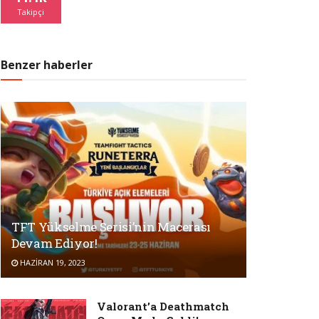
Takipçi
Benzer haberler
TFT Yükselme Serisi’nin Macerası
Devam Ediyor!
HAZIRAN 19, 2023
Valorant’a Deathmatch