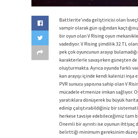
Battlerite’ında geliştiricisi olan İsv
vampir olarak gün ışığından kaçtığınız
bir oyun olan V Rising oyun mekanikler
vadediyor. V Rising şimdilik 32 TL ola
pek çok oyuncunun arayıp bulamadığı 
karakterlerle savaşırken güneşten d
oluşturmakta. Ayrıca oyunda farklı var
kan arayışı içinde kendi kalenizi inşa
PVR sunucu yapısına sahip olan V Risin
mücadele etmenize imkan sağlıyor. Oy
yaratıklara dönüşerek bu büyük haritad
edinip çalıştırabildiğiniz bir sistem
herkese tavsiye edebileceğimiz tam b
Önemli bir ayrıntı ise oyunun ihtiyaç
belirttiği minimum gereksinim düzeyi