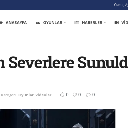
Cuma, A
ANASAYFA
OYUNLAR
HABERLER
VI
 Severlere Sunuld
0
0
0
Kategori :
Oyunlar
,
Videolar