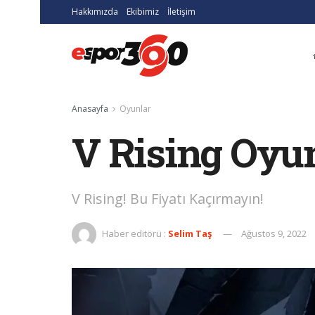
Hakkımızda
Ekibimiz
İletişim
Anasayfa
Oyunlar
V Rising Oyun
V Rising! Bu Fiyatı Kaçırmayın!
Haber editörü :
Selim Taş
Ağustos 9, 2022