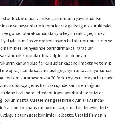
eçli Stunlock Studios yeni Beta sürümünü yayımladı. Bir
 insan ve hayvanların kanını içerek geliştiğiniz sürükleyici
i ve görsel olarak sunduklarıyla keyifli vakit geçirmeyi
n fiyatıyla tüm fps ve optimizasyon hatalarını unutturup ve
dinamikleri bünyesinde barındırmakta. Yaratılan
e saklanmak zorunda olmak ilginç bir deneyim
lıkların kanları size farklı güçler kazandırmakta ve temiz
 etme uğraşı içinde saatin nasıl geçtiğini anlayamıyorsunuz.
g iletişim kuramasanızda 20 farklı oyuncu ile aynı haritada
unun oldukça geniş haritası içinde kanını emdiğiniz
a daha hızlı hareket edebilirken kendi kölelerinizi de
atiği bulunmakta. Özetlemek gerekirse oyun arayışındaki
ir fiyat performans canavarını kaçırmadan deneyin deriz.
 duyduğu sistem gereksinimleri elbette. Üretici firmanın
: