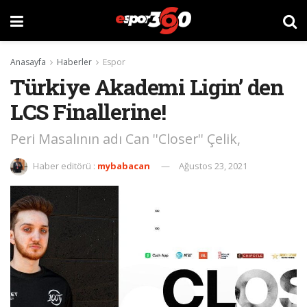
Anasayfa
Haberler
Espor
Türkiye Akademi Ligin’ den
LCS Finallerine!
Peri Masalının adı Can ''Closer'' Çelik,
Haber editörü :
mybabacan
Ağustos 23, 2021