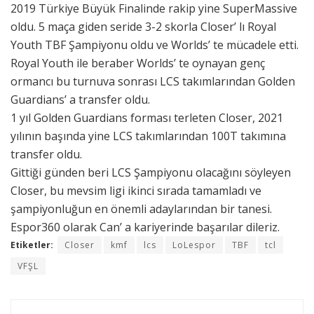
2019 Türkiye Büyük Finalinde rakip yine SuperMassive
oldu. 5 maça giden seride 3-2 skorla Closer’ lı Royal
Youth TBF Şampiyonu oldu ve Worlds’ te mücadele etti.
Royal Youth ile beraber Worlds’ te oynayan genç
ormancı bu turnuva sonrası LCS takımlarından Golden
Guardians’ a transfer oldu.
1 yıl Golden Guardians forması terleten Closer, 2021
yılının başında yine LCS takımlarından 100T takımına
transfer oldu.
Gittiği günden beri LCS Şampiyonu olacağını söyleyen
Closer, bu mevsim ligi ikinci sırada tamamladı ve
şampiyonluğun en önemli adaylarından bir tanesi.
Espor360 olarak Can’ a kariyerinde başarılar dileriz.
Etiketler:
Closer
kmf
lcs
LoLespor
TBF
tcl
VFŞL