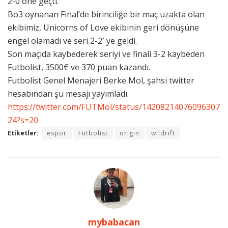
2-0 öne geçti.
Bo3 oynanan Final’de birinciliğe bir maç uzakta olan
ekibimiz, Unicorns of Love ekibinin geri dönüşüne
engel olamadı ve seri 2-2′ ye geldi.
Son maçıda kaybederek seriyi ve finali 3-2 kaybeden
Futbolist, 3500€ ve 370 puan kazandı.
Futbolist Genel Menajeri Berke Mol, şahsi twitter
hesabından şu mesajı yayımladı.
https://twitter.com/FUTMol/status/14208214076096307
24?s=20
Etiketler:
espor
Futbolist
origin
wildrift
mybabacan