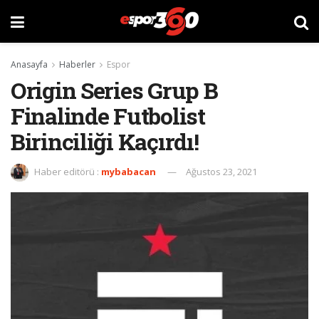
Anasayfa
Haberler
Espor
Origin Series Grup B
Finalinde Futbolist
Birinciliği Kaçırdı!
Haber editörü :
mybabacan
Ağustos 23, 2021