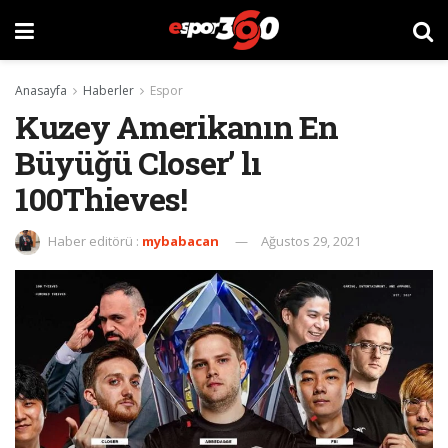
Anasayfa
Haberler
Espor
Kuzey Amerikanın En
Büyüğü Closer’ lı
100Thieves!
Haber editörü :
mybabacan
Ağustos 29, 2021