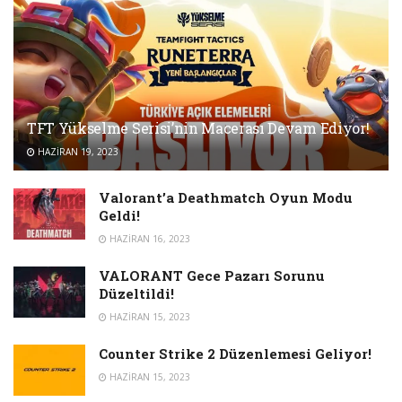
TFT Yükselme Serisi’nin Macerası Devam Ediyor!
HAZIRAN 19, 2023
Valorant’a Deathmatch Oyun Modu
Geldi!
HAZIRAN 16, 2023
VALORANT Gece Pazarı Sorunu
Düzeltildi!
HAZIRAN 15, 2023
Counter Strike 2 Düzenlemesi Geliyor!
HAZIRAN 15, 2023