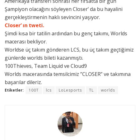
Amerikaya transferi sonrası her fırsatta bir gün
Şampiyon olacağını söyleyen Closer’ da bu hayalini
gerçekleştirmenin haklı sevincini yaşıyor.
Closer’ ın tweti.
Şimdi kısa bir tatilin ardından bu genç takımı, Worlds
macerası bekliyor.
Worldse üç takım gönderen LCS, bu üç takım geçtiğimiz
günlerde worlds bileti kazanmıştı.
100Thieves, Team Liquid ve Cloud9
Worlds macerasında temsilcimiz ”CLOSER” ve takımına
başarılar dileriz.
Etiketler:
100T
lcs
LoLesports
TL
worlds