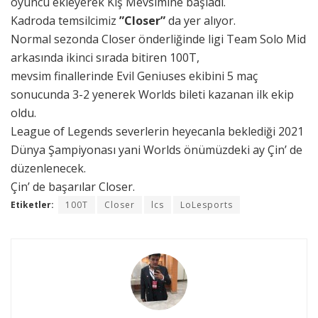
oyuncu ekleyerek Kış Mevsimine başladı.
Kadroda temsilcimiz
”Closer”
da yer alıyor.
Normal sezonda Closer önderliğinde ligi Team Solo Mid
arkasında ikinci sırada bitiren 100T,
mevsim finallerinde Evil Geniuses ekibini 5 maç
sonucunda 3-2 yenerek Worlds bileti kazanan ilk ekip
oldu.
League of Legends severlerin heyecanla beklediği 2021
Dünya Şampiyonası yani Worlds önümüzdeki ay Çin’ de
düzenlenecek.
Çin’ de başarılar Closer.
Etiketler:
100T
Closer
lcs
LoLesports