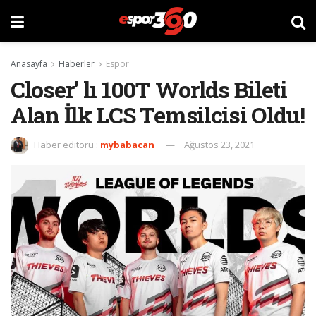
Anasayfa
Haberler
Espor
Closer’ lı 100T Worlds Bileti
Alan İlk LCS Temsilcisi Oldu!
Haber editörü :
mybabacan
Ağustos 23, 2021