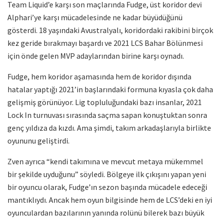
Team Liquid’e karşı son maçlarında Fudge, üst koridor devi
Alphari’ye karşı mücadelesinde ne kadar büyüdüğünü
gösterdi. 18 yaşındaki Avustralyalı, koridordaki rakibini birçok
kez geride bırakmayı başardı ve 2021 LCS Bahar Bölünmesi
için önde gelen MVP adaylarından birine karşı oynadı.
Fudge, hem koridor aşamasında hem de koridor dışında
hatalar yaptığı 2021’in başlarındaki formuna kıyasla çok daha
gelişmiş görünüyor. Lig topluluğundaki bazı insanlar, 2021
Lock In turnuvası sırasında saçma sapan konuştuktan sonra
genç yıldıza da kızdı. Ama şimdi, takım arkadaşlarıyla birlikte
oyununu geliştirdi.
Zven ayrıca “kendi takımına ve mevcut metaya mükemmel
bir şekilde uyduğunu” söyledi. Bölgeye ilk çıkışını yapan yeni
bir oyuncu olarak, Fudge’ın sezon başında mücadele edeceği
mantıklıydı. Ancak hem oyun bilgisinde hem de LCS’deki en iyi
oyunculardan bazılarının yanında rolünü bilerek bazı büyük