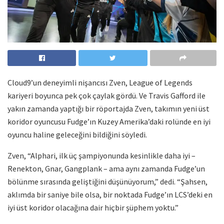
Cloud9’un deneyimli nişancısı Zven, League of Legends
kariyeri boyunca pek çok çaylak gördü. Ve Travis Gafford ile
yakın zamanda yaptığı bir röportajda Zven, takımın yeni üst
koridor oyuncusu Fudge’ın Kuzey Amerika’daki rolünde en iyi
oyuncu haline geleceğini bildiğini söyledi.
Zven, “Alphari, ilk üç şampiyonunda kesinlikle daha iyi –
Renekton, Gnar, Gangplank – ama aynı zamanda Fudge’un
bölünme sırasında geliştiğini düşünüyorum,” dedi. “Şahsen,
aklımda bir saniye bile olsa, bir noktada Fudge’ın LCS’deki en
iyi üst koridor olacağına dair hiçbir şüphem yoktu.”