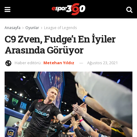
Anasayfa
Oyunlar
League of Legends
C9 Zven, Fudge’ı En İyiler
Arasında Görüyor
Haber editörü :
Metehan Yıldız
Ağustos 23, 2021