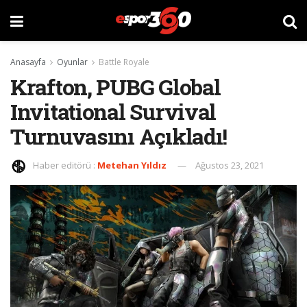
Anasayfa
Oyunlar
Battle Royale
Krafton, PUBG Global
Invitational Survival
Turnuvasını Açıkladı!
Haber editörü :
Metehan Yıldız
Ağustos 23, 2021