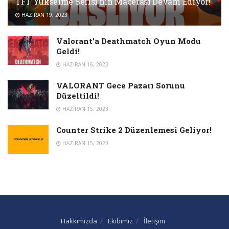
TFT Yükselme Serisi’nin Macerası Devam Ediyor!
HAZIRAN 19, 2023
Valorant’a Deathmatch Oyun Modu
Geldi!
HAZIRAN 16, 2023
VALORANT Gece Pazarı Sorunu
Düzeltildi!
HAZIRAN 15, 2023
Counter Strike 2 Düzenlemesi Geliyor!
HAZIRAN 15, 2023
Hakkımızda
Ekibimiz
İletişim