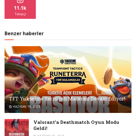
11.1k
Takipçi
Benzer haberler
TFT Yükselme Serisi’nin Macerası Devam Ediyor!
HAZIRAN 19, 2023
Valorant’a Deathmatch Oyun Modu
Geldi!
HAZIRAN 16, 2023