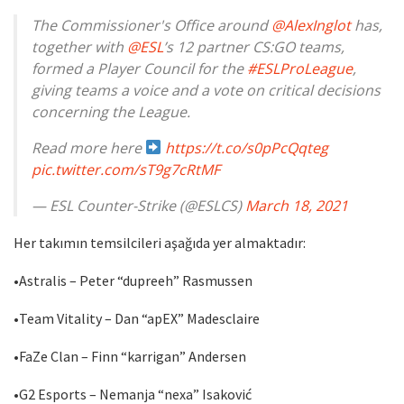
The Commissioner's Office around
@AlexInglot
has,
together with
@ESL
’s 12 partner CS:GO teams,
formed a Player Council for the
#ESLProLeague
,
giving teams a voice and a vote on critical decisions
concerning the League.
Read more here
https://t.co/s0pPcQqteg
pic.twitter.com/sT9g7cRtMF
— ESL Counter-Strike (@ESLCS)
March 18, 2021
Her takımın temsilcileri aşağıda yer almaktadır:
•Astralis – Peter “dupreeh” Rasmussen
•Team Vitality – Dan “apEX” Madesclaire
•FaZe Clan – Finn “karrigan” Andersen
•G2 Esports – Nemanja “nexa” Isaković