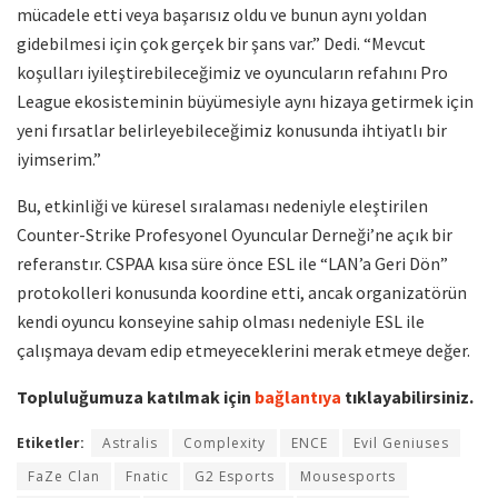
mücadele etti veya başarısız oldu ve bunun aynı yoldan
gidebilmesi için çok gerçek bir şans var.” Dedi. “Mevcut
koşulları iyileştirebileceğimiz ve oyuncuların refahını Pro
League ekosisteminin büyümesiyle aynı hizaya getirmek için
yeni fırsatlar belirleyebileceğimiz konusunda ihtiyatlı bir
iyimserim.”
Bu, etkinliği ve küresel sıralaması nedeniyle eleştirilen
Counter-Strike Profesyonel Oyuncular Derneği’ne açık bir
referanstır. CSPAA kısa süre önce ESL ile “LAN’a Geri Dön”
protokolleri konusunda koordine etti, ancak organizatörün
kendi oyuncu konseyine sahip olması nedeniyle ESL ile
çalışmaya devam edip etmeyeceklerini merak etmeye değer.
Topluluğumuza katılmak için
bağlantıya
tıklayabilirsiniz.
Etiketler:
Astralis
Complexity
ENCE
Evil Geniuses
FaZe Clan
Fnatic
G2 Esports
Mousesports