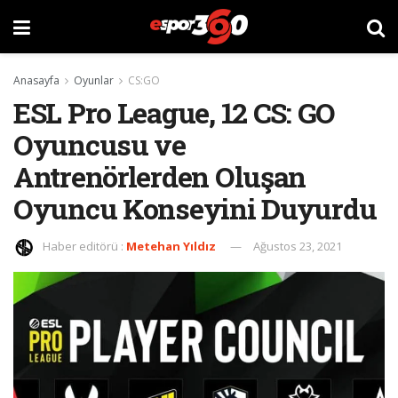
Anasayfa
Oyunlar
CS:GO
ESL Pro League, 12 CS: GO
Oyuncusu ve
Antrenörlerden Oluşan
Oyuncu Konseyini Duyurdu
Haber editörü :
Metehan Yıldız
Ağustos 23, 2021