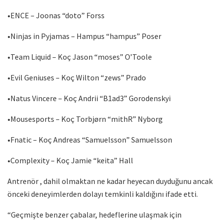
•ENCE – Joonas “doto” Forss
•Ninjas in Pyjamas – Hampus “hampus” Poser
•Team Liquid – Koç Jason “moses” O’Toole
•Evil Geniuses – Koç Wilton “zews” Prado
•Natus Vincere – Koç Andrii “B1ad3” Gorodenskyi
•Mousesports – Koç Torbjørn “mithR” Nyborg
•Fnatic – Koç Andreas “Samuelsson” Samuelsson
•Complexity – Koç Jamie “keita” Hall
Antrenör , dahil olmaktan ne kadar heyecan duyduğunu ancak
önceki deneyimlerden dolayı temkinli kaldığını ifade etti.
“Geçmişte benzer çabalar, hedeflerine ulaşmak için