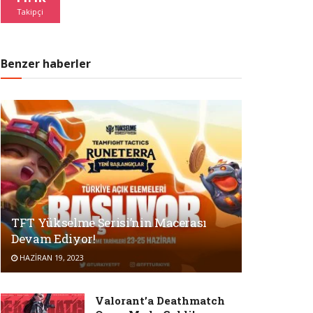
Takipçi
Benzer haberler
TFT Yükselme Serisi’nin Macerası
Devam Ediyor!
HAZIRAN 19, 2023
Valorant’a Deathmatch