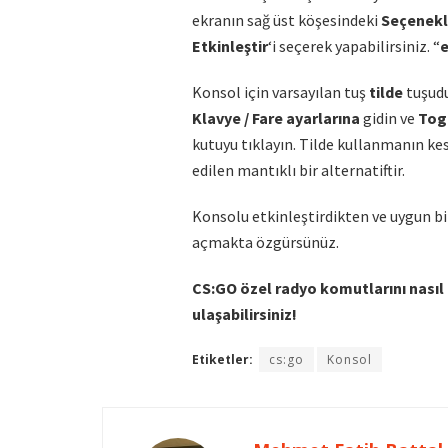
ekranın sağ üst köşesindeki
Seçenekl
Etkinleştir
‘i seçerek yapabilirsiniz. “
Konsol için varsayılan tuş
tilde
tuşud
Klavye / Fare ayarlarına
gidin ve
Tog
kutuyu tıklayın. Tilde kullanmanın kes
edilen mantıklı bir alternatiftir.
Konsolu etkinleştirdikten ve uygun b
açmakta özgürsünüz.
CS:GO özel radyo komutlarını nasıl
ulaşabilirsiniz!
Etiketler:
cs:go
Konsol