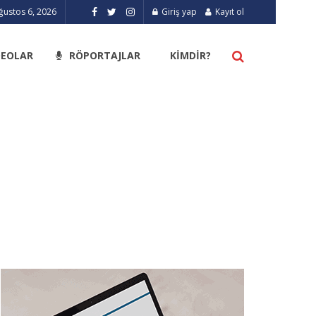
ustos 6, 2026
Giriş yap
Kayıt ol
DEOLAR
RÖPORTAJLAR
KIMDIR?