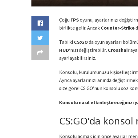
Çoğu
FPS
oyunu, ayarlarınızı değiştir
birlikte gelir. Ancak
Counter-Strike
d
Tabi ki
CS:GO
da oyun ayarları bölümü
HUD
‘nızı değiştirebilir,
Crosshair
ayar
ayarlayabilirsiniz.
Konsolu, kurulumunuzu kişiselleştirm
Ayrıca ayarlarınızı anında değiştirme
size göre! CS:GO’nun konsolu söz kon
Konsolu nasıl etkinleştireceğinizi 
CS:GO’da konsol na
Konsolu açmak için önce ayarlar men