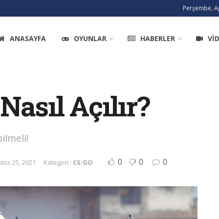
Perşembe, Ağ
ANASAYFA
OYUNLAR
HABERLER
VI
Nasıl Açılır?
ilmeli!
0
0
0
tos 25, 2021
Kategori :
CS:GO