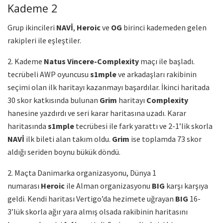
Kademe 2
Grup ikincileri
NAVİ
,
Heroic
ve
OG
birinci kademeden gelen
rakipleri ile eşleştiler.
2. Kademe
Natus Vincere-Complexity
maçı ile başladı.
tecrübeli AWP oyuncusu
s1mple
ve arkadaşları rakibinin
seçimi olan ilk haritayı kazanmayı başardılar. İkinci haritada
30 skor katkısında bulunan
Grim
haritayı
Complexity
hanesine yazdırdı ve seri karar haritasına uzadı. Karar
haritasında
s1mple
tecrübesi ile fark yarattı ve 2-1’lik skorla
NAVİ
ilk bileti alan takım oldu.
Grim
ise toplamda 73 skor
aldığı seriden boynu bükük döndü.
2. Maçta Danimarka organizasyonu, Dünya 1
numarası
Heroic
ile Alman organizasyonu
BIG
karşı karşıya
geldi. Kendi haritası Vertigo’da hezimete uğrayan
BIG
16-
3’lük skorla ağır yara almış olsada rakibinin haritasını