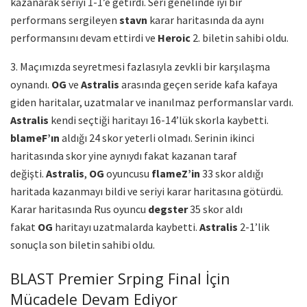
kazanarak seriyi 1-1’e getirdi. Seri genelinde iyi bir
performans sergileyen
stavn
karar haritasında da aynı
performansını devam ettirdi ve
Heroic
2. biletin sahibi oldu.
3. Maçımızda seyretmesi fazlasıyla zevkli bir karşılaşma
oynandı.
OG
ve
Astralis
arasında geçen seride kafa kafaya
giden haritalar, uzatmalar ve inanılmaz performanslar vardı.
Astralis
kendi seçtiği haritayı 16-14’lük skorla kaybetti.
blameF’ın
aldığı 24 skor yeterli olmadı. Serinin ikinci
haritasında skor yine aynıydı fakat kazanan taraf
değişti.
Astralis
,
OG
oyuncusu
flameZ’in
33 skor aldığı
haritada kazanmayı bildi ve seriyi karar haritasına götürdü.
Karar haritasında Rus oyuncu
degster
35 skor aldı
fakat
OG
haritayı uzatmalarda kaybetti.
Astralis
2-1’lik
sonuçla son biletin sahibi oldu.
BLAST Premier Srping Final İçin
Mücadele Devam Ediyor