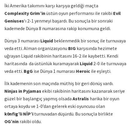
İki Amerika takımını karşı karşıya geldiği maçta
Complexity
Grim’in
üstün oyun performansı ile rakibi
Evil
Geniuses
‘ı 2-1 yenmeyi başardı. Bu sonuçla bir sonraki
kademede Dünya 8 numarasına rakip konumuna geldi.
Dünya 3 numarası
Liquid
beklenmedik bir sonuç ile turnuvaya
veda etti. Alman organizasyonu
BIG
karşısında hezimete
uğrayan Liquid rakibinin haritasını 16-2 ile kaybetti. Kendi
haritasında da üstünlük kuramayarak
Liquid
2-0 ile turnuvaya
veda etti.
BgG
ise Dünya 1 numarası
Heroic
ile eşleşti.
İlk kademenin son maçında müthiş bir geri dönüş vardı.
Ninjas in Pyjamas
ekibi rakibinin haritasını kazanarak seriye
güzel bir başlangıç yapmış olsada
Astralis
harika bir oyun
ortaya koydu ve 1-0’dan gelerek eski oyuncusu olan
k0nfig’li
NİP’i
turnuvadan düşürdü. Bu sonuçla birlikte
OG’nin
rakibi oldu.