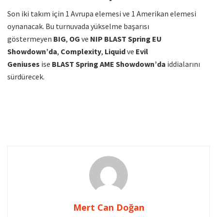
Son iki takım için 1 Avrupa elemesi ve 1 Amerikan elemesi
oynanacak. Bu turnuvada yükselme başarısı
göstermeyen
BIG
,
OG
ve
NIP
BLAST Spring EU
Showdown’da
,
Complexity
,
Liquid
ve
Evil
Geniuses
ise
BLAST Spring AME Showdown’da
iddialarını
sürdürecek.
sdfdsfsdfdsf
BLAST Premier Spring Groups 2023 Sonuçlandı
Mert Can Doğan