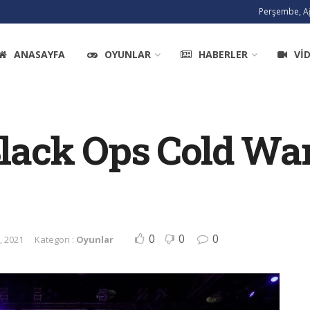
Perşembe, Ağ
ANASAYFA
OYUNLAR
HABERLER
VI
Black Ops Cold War
0
0
0
, 2021
Kategori :
Oyunlar