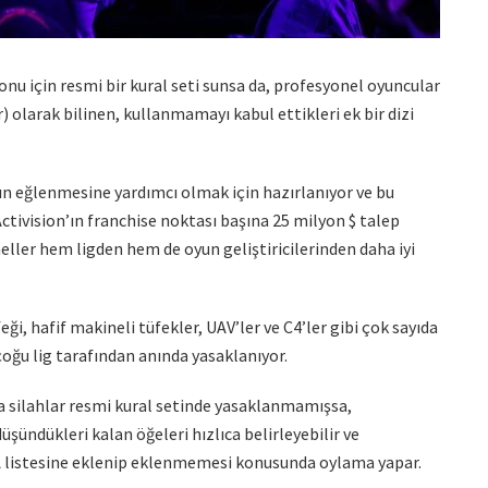
nu için resmi bir kural seti sunsa da, profesyonel oyuncular
olarak bilinen, kullanmamayı kabul ettikleri ek bir dizi
rın eğlenmesine yardımcı olmak için hazırlanıyor ve bu
ctivision’ın franchise noktası başına 25 milyon $ talep
neller hem ligden hem de oyun geliştiricilerinden daha iyi
ği, hafif makineli tüfekler, UAV’ler ve C4’ler gibi çok sayıda
çoğu lig tarafından anında yasaklanıyor.
eya silahlar resmi kural setinde yasaklanmamışsa,
şündükleri kalan öğeleri hızlıca belirleyebilir ve
A listesine eklenip eklenmemesi konusunda oylama yapar.