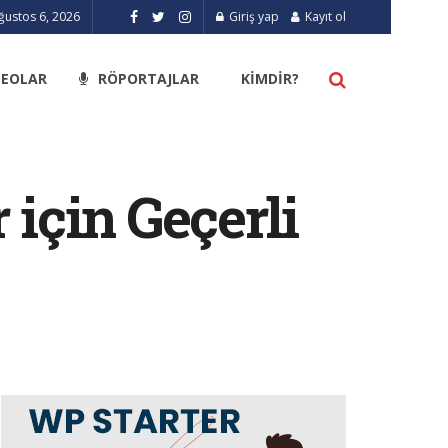
ustos 6, 2026
Giriş yap
Kayıt ol
DEOLAR
RÖPORTAJLAR
KIMDIR?
 için Geçerli