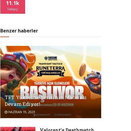
11.1k
Takipçi
Benzer haberler
TFT Yükselme Serisi’nin Macerası
Devam Ediyor!
HAZIRAN 19, 2023
Valorant’a Deathmatch