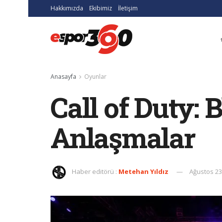
Hakkımızda
Ekibimiz
İletişim
Anasayfa
Oyunlar
Call of Duty: 
Anlaşmalar
Haber editörü :
Metehan Yıldız
Ağustos 23