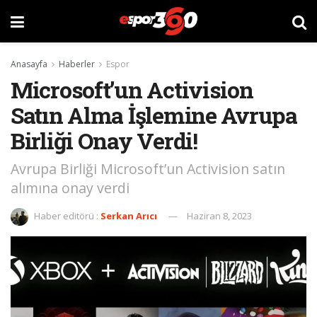
Anasayfa
Haberler
Espor
Microsoft’un Activision
Satın Alma İşlemine Avrupa
Birliği Onay Verdi!
Avrupa Birliği Microsoft’un Activision satın
alımına onay verdi
Haber editörü :
Serkan Arıcı
Haziran 8, 2023