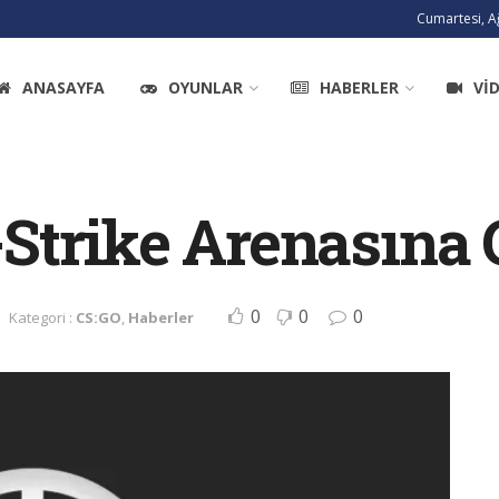
Cumartesi, A
ANASAYFA
OYUNLAR
HABERLER
VI
trike Arenasına G
0
0
0
Kategori :
CS:GO
,
Haberler