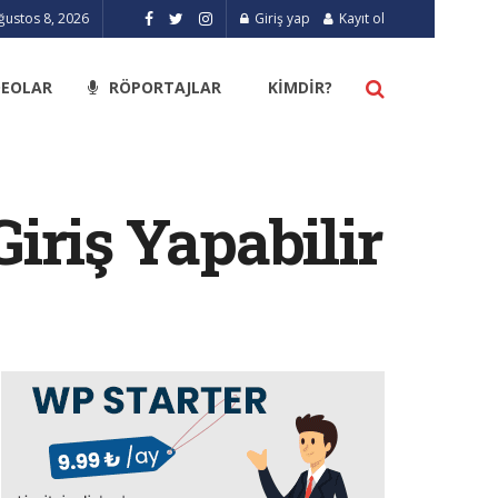
ğustos 8, 2026
Giriş yap
Kayıt ol
DEOLAR
RÖPORTAJLAR
KIMDIR?
iriş Yapabilir