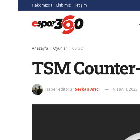
Hakkımızda
Ekibimiz
İletişim
Anasayfa
Oyunlar
CS:GO
TSM Counter-S
Haber editörü :
Serkan Arıcı
Nisan 4, 2023