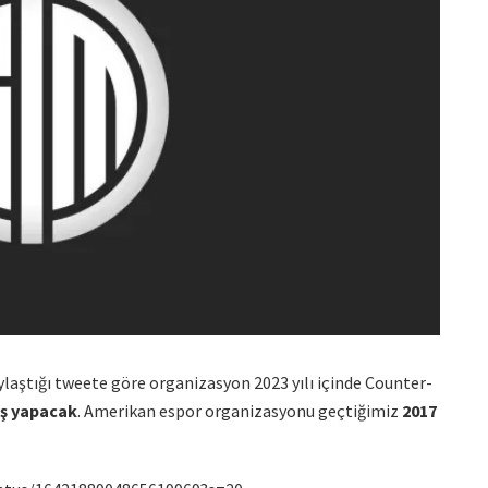
laştığı tweete göre organizasyon 2023 yılı içinde Counter-
iş yapacak
. Amerikan espor organizasyonu geçtiğimiz
2017