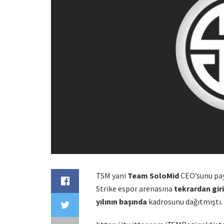
TSM yani
Team SoloMid
CEO’sunu pay
Strike espor arenasına
tekrardan gir
yılının başında
kadrosunu dağıtmıştı.