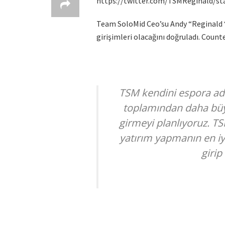
https://twitter.com/TSMReginald/s
Team SoloMid Ceo’su Andy “Reginald “
girişimleri olacağını doğruladı. Counte
TSM kendini espora ada
toplamından daha büyü
girmeyi planlıyoruz. T
yatırım yapmanın en iyi
giri