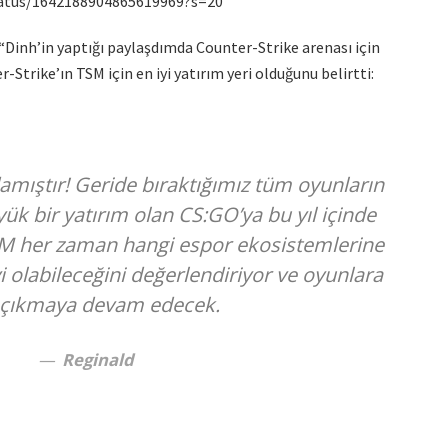
tatus/1642188904865619969?s=20
Dinh’in yaptığı paylaşdımda Counter-Strike arenası için
r-Strike’ın TSM için en iyi yatırım yeri olduğunu belirtti:
mıştır! Geride bıraktığımız tüm oyunların
k bir yatırım olan CS:GO’ya bu yıl içinde
SM her zaman hangi espor ekosistemlerine
 olabileceğini değerlendiriyor ve oyunlara
p çıkmaya devam edecek.
Reginald