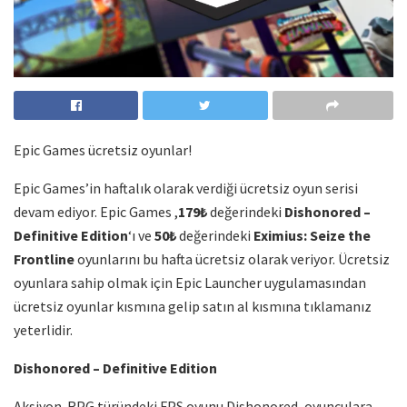
Epic Games ücretsiz oyunlar!
Epic Games’in haftalık olarak verdiği ücretsiz oyun serisi
devam ediyor. Epic Games ,
179₺
değerindeki
Dishonored –
Definitive Edition
‘ı ve
50₺
değerindeki
Eximius: Seize the
Frontline
oyunlarını bu hafta ücretsiz olarak veriyor. Ücretsiz
oyunlara sahip olmak için Epic Launcher uygulamasından
ücretsiz oyunlar kısmına gelip satın al kısmına tıklamanız
yeterlidir.
Dishonored – Definitive Edition
Aksiyon-RPG türündeki FPS oyunu Dishonored, oyunculara