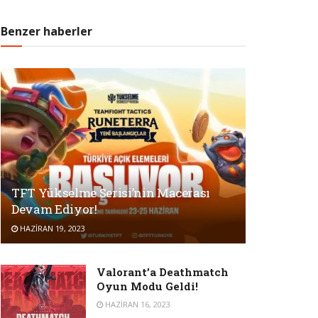
Benzer haberler
TFT Yükselme Serisi’nin Macerası
Devam Ediyor!
HAZIRAN 19, 2023
Valorant’a Deathmatch
Oyun Modu Geldi!
HAZIRAN 16, 2023