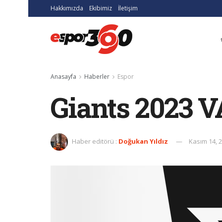
Hakkımızda
Ekibimiz
İletişim
Anasayfa
Haberler
Espor
Giants 2023 
Haber editörü :
Doğukan Yıldız
Kasım 14, 