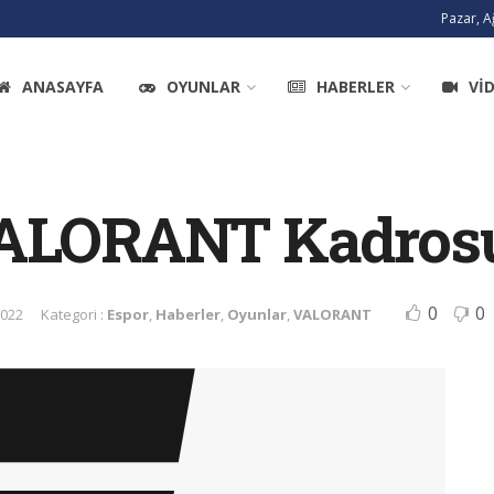
Pazar, A
ANASAYFA
OYUNLAR
HABERLER
VI
VALORANT Kadros
0
0
2022
Kategori :
Espor
,
Haberler
,
Oyunlar
,
VALORANT