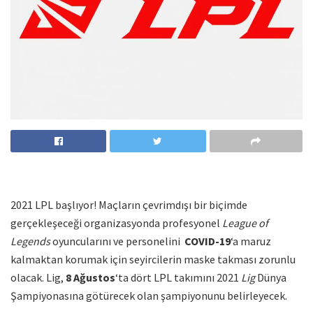
2021 LPL başlıyor!
Maçların çevrimdışı bir biçimde
gerçekleşeceği organizasyonda p
rofesyonel
League of
Legends
oyuncularını ve personelini
COVID-19
‘a maruz
kalmaktan
korumak için seyircilerin maske takması zorunlu
olacak.
Lig,
8 Ağustos
‘ta dört LPL takımını 2021
Lig
Dünya
Şampiyonasına götürecek olan şampiyonunu
belirleyecek.