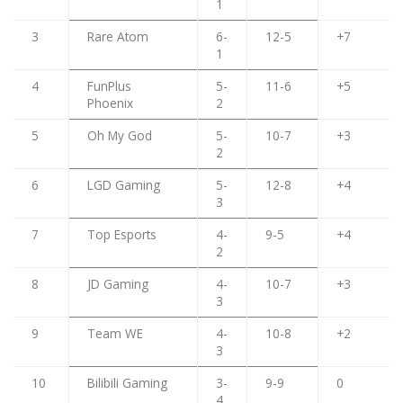
1
3
Rare Atom
6-
12-5
+7
1
4
FunPlus
5-
11-6
+5
Phoenix
2
5
Oh My God
5-
10-7
+3
2
6
LGD Gaming
5-
12-8
+4
3
7
Top Esports
4-
9-5
+4
2
8
JD Gaming
4-
10-7
+3
3
9
Team WE
4-
10-8
+2
3
10
Bilibili Gaming
3-
9-9
0
4