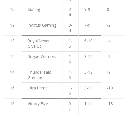
10
Suning
3-
9-9
0
4
12
Invictus Gaming
3-
7-9
-2
4
13
Royal Never
1-
6-10
-4
Give Up
5
14
Rogue Warriors
1-
3-12
-9
6
14
ThunderTalk
1-
3-12
-9
Gaming
6
16
Ultra Prime
1-
3-13
-10
6
16
Victory Five
0-
1-14
-13
7