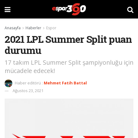
Anasayfa
Haberler
Espor
2021 LPL Summer Split puan
durumu
17 takım LPL Summer Split şampiyonluğu için
mücadele edecek!
Haber editörü :
Mehmet Fatih Battal
Ağustos 23, 2021