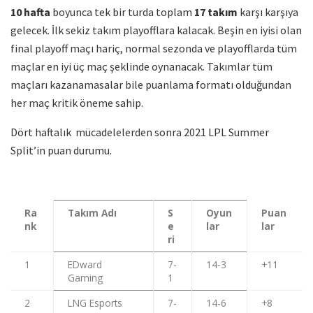
10 hafta
boyunca tek bir turda toplam
17 takım
karşı karşıya
gelecek. İlk sekiz takım playofflara kalacak. Beşin en iyisi olan
final playoff maçı hariç, normal sezonda ve playofflarda tüm
maçlar en iyi üç maç şeklinde oynanacak. Takımlar tüm
maçları kazanamasalar bile puanlama formatı olduğundan
her maç kritik öneme sahip.
Dört haftalık mücadelelerden sonra 2021 LPL Summer
Split’in puan durumu.
Ra
Takım Adı
S
Oyun
Puan
nk
e
lar
lar
ri
1
EDward
7-
14-3
+11
Gaming
1
2
LNG Esports
7-
14-6
+8