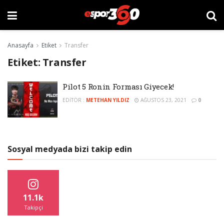
Anasayfa
Etiket
Transfer
Etiket:
Transfer
Pilot 5 Ronin Forması Giyecek!
EDITÖR :
METEHAN YILDIZ
AĞUSTOS 23, 2021
0
Sosyal medyada bizi takip edin
11.1k
Takipçi