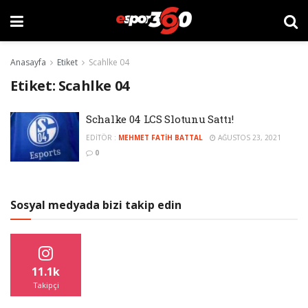
Anasayfa
Etiket
Scahlke 04
Etiket:
Scahlke 04
Schalke 04 LCS Slotunu Sattı!
EDITÖR :
MEHMET FATIH BATTAL
AĞUSTOS 23, 2021
0
Sosyal medyada bizi takip edin
11.1k
Takipçi