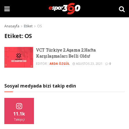
Anasayfa
Etiket
OS
Etiket:
OS
VCT Türkiye 2.Aşama 2.Hafta
Karşılaşmaları Belli Oldu!
EDITÖR :
ARDA ÖZGÜL
AĞUSTOS 23, 2021
0
Sosyal medyada bizi takip edin
11.1k
Takipçi