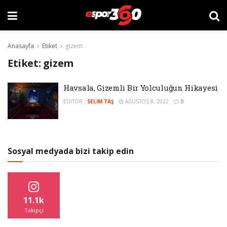
Anasayfa
Etiket
gizem
Etiket:
gizem
Havsala, Gizemli Bir Yolculuğun Hikayesi
EDITÖR :
SELIM TAŞ
AĞUSTOS 8, 2022
0
Sosyal medyada bizi takip edin
11.1k
Takipçi