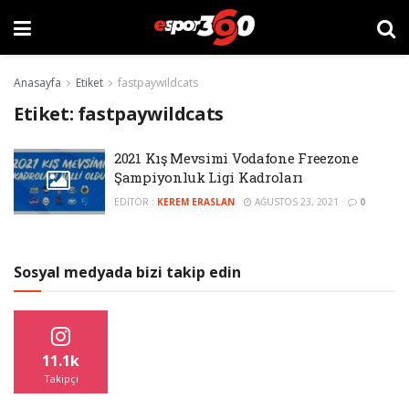
Anasayfa
Etiket
fastpaywildcats
Etiket:
fastpaywildcats
2021 Kış Mevsimi Vodafone Freezone
Şampiyonluk Ligi Kadroları
EDITÖR :
KEREM ERASLAN
AĞUSTOS 23, 2021
0
Sosyal medyada bizi takip edin
11.1k
Takipçi