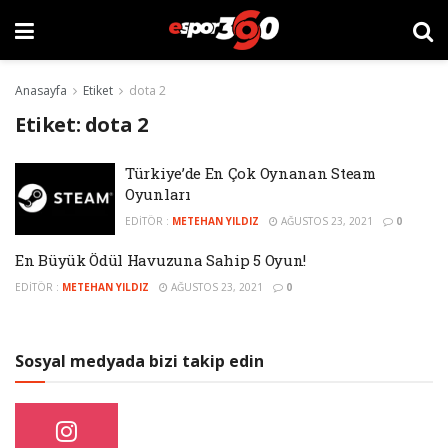
Anasayfa
Etiket
dota 2
Etiket:
dota 2
Türkiye’de En Çok Oynanan Steam
Oyunları
EDITÖR :
METEHAN YILDIZ
AĞUSTOS 23, 2021
0
En Büyük Ödül Havuzuna Sahip 5 Oyun!
EDITÖR :
METEHAN YILDIZ
AĞUSTOS 23, 2021
0
Sosyal medyada bizi takip edin