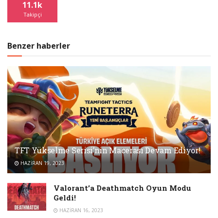
11.1k
Takipçi
Benzer haberler
TFT Yükselme Serisi’nin Macerası Devam Ediyor!
HAZIRAN 19, 2023
Valorant’a Deathmatch Oyun Modu
Geldi!
HAZIRAN 16, 2023