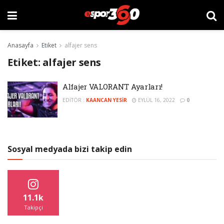
Anasayfa
Etiket
alfajer sens
Etiket:
alfajer sens
Alfajer VALORANT Ayarları!
EDITÖR :
KAANCAN YESIR
EYLÜL 16, 2022
0
Sosyal medyada bizi takip edin
11.1k
Takipçi