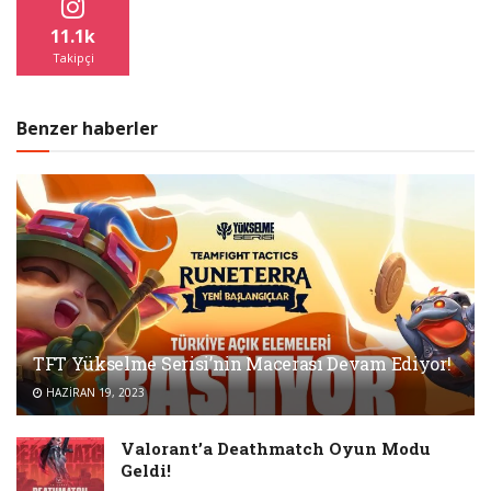
11.1k
Takipçi
Benzer haberler
TFT Yükselme Serisi’nin Macerası Devam Ediyor!
HAZIRAN 19, 2023
Valorant’a Deathmatch Oyun Modu
Geldi!