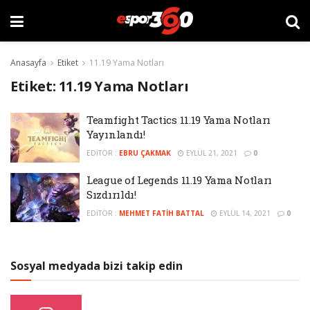
Anasayfa
Etiket
11.19 Yama Notları
Etiket:
11.19 Yama Notları
Teamfight Tactics 11.19 Yama Notları
Yayınlandı!
EDITÖR :
EBRU ÇAKMAK
EYLÜL 21, 2021
0
League of Legends 11.19 Yama Notları
Sızdırıldı!
EDITÖR :
MEHMET FATIH BATTAL
EYLÜL 14, 2021
0
Sosyal medyada bizi takip edin