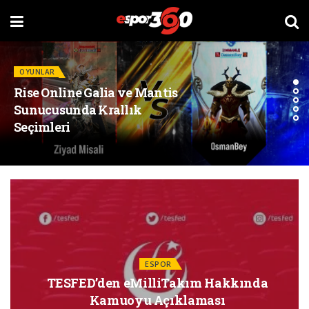
OYUNLAR
Rise Online Galia ve Mantis
Sunucusunda Krallık
Seçimleri
ESPOR
TESFED’den eMilliTakım Hakkında
Kamuoyu Açıklaması