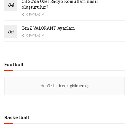
CS:GO’da Özel Radyo Komutları nasıl
oluşturulur?
0 PAYLAŞIM
TenZ VALORANT Ayarları
0 PAYLAŞIM
Football
Henüz bir içerik girilmemiş
Basketball