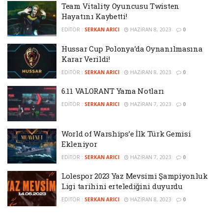
Team Vitality Oyuncusu Twisten
Hayatını Kaybetti!
EDITÖR :
SERKAN ARICI
HAZIRAN 8, 2023
0
Hussar Cup Polonya’da Oynanılmasına
Karar Verildi!
EDITÖR :
SERKAN ARICI
HAZIRAN 8, 2023
0
6.11 VALORANT Yama Notları
EDITÖR :
SERKAN ARICI
HAZIRAN 7, 2023
0
World of Warships’e İlk Türk Gemisi
Ekleniyor
EDITÖR :
SERKAN ARICI
HAZIRAN 7, 2023
0
Lolespor 2023 Yaz Mevsimi Şampiyonluk
Ligi tarihini ertelediğini duyurdu
EDITÖR :
SERKAN ARICI
HAZIRAN 8, 2023
0