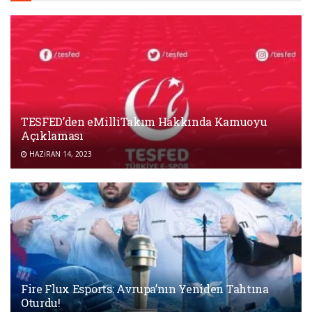
TESFED’den eMilliTakım Hakkında Kamuoyu
Açıklaması
HAZIRAN 14, 2023
Fire Flux Esports: Avrupa’nın Yeniden Tahtına
Oturdu!