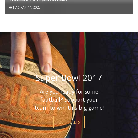
HAZIRAN 14, 2023
Super Bowl 2017
Are you ready for some
football? Support your
team to win this big game!
GET TICKETS