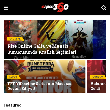
OYUNLAR
Rise Online Galia ve Mantis
Sunucusunda Krallık Seçimleri
ESPOR
GÜNDEM
TFT Yükselme Serisi’nin Macerası
Valorant’
Devam Ediyor!
Geldi!
Featured