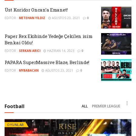
Üst Koridor Oncan’a Emanet!
EDITÖR :
METEHAN YILDIZ
AĞUSTOS 23, 2021
0
Paper Rex Ekibinde Yedeğe Çekilen isim
Benkai Oldu!
EDITÖR :
SERKAN ARICI
HAZIRAN 14, 2023
0
PAPARA SuperMassive Blaze, Berlinde!
EDITÖR :
MYBABACAN
AĞUSTOS 23, 2021
0
Football
ALL
PREMIER LEAGUE
OYUNLAR